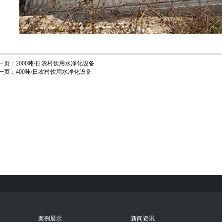
一页：
2000吨/日农村饮用水净化设备
一页：
400吨/日农村饮用水净化设备
案例展示
新闻资讯