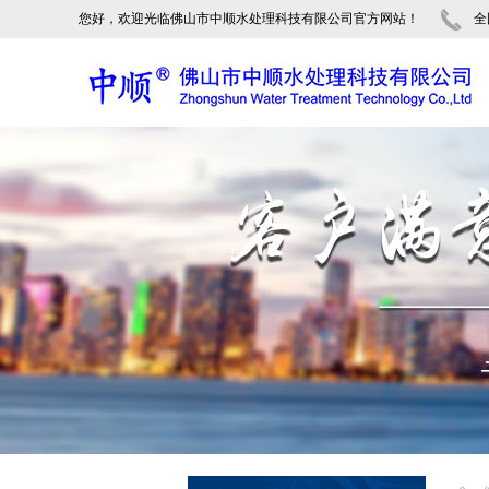
您好，欢迎光临佛山市中顺水处理科技有限公司官方网站！
全