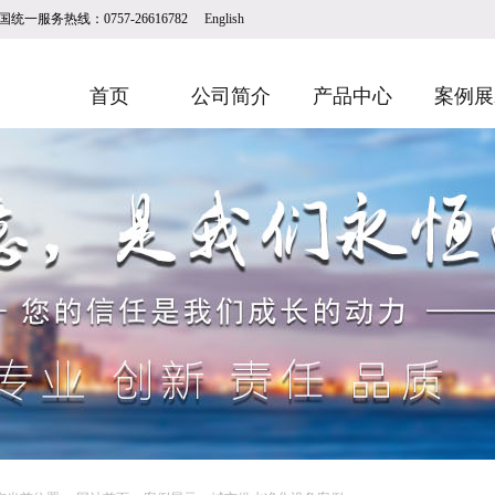
国统一服务热线：0757-26616782
English
首页
公司简介
产品中心
案例展