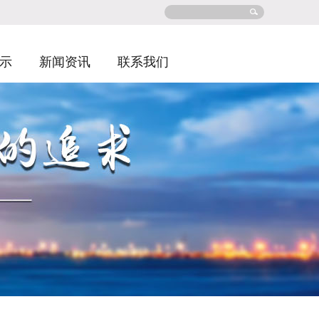
示
新闻资讯
联系我们