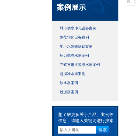
案例展示
城市供水净化设备案例
除盐软化设备案例
地下水除铁除锰案例
压力式净水器案例
立式方形拼装净水器案例
超滤净水器案例
软水器案例
过滤器案例
想了解更多关于产品、案例等
信息，请输入关键词进行搜索