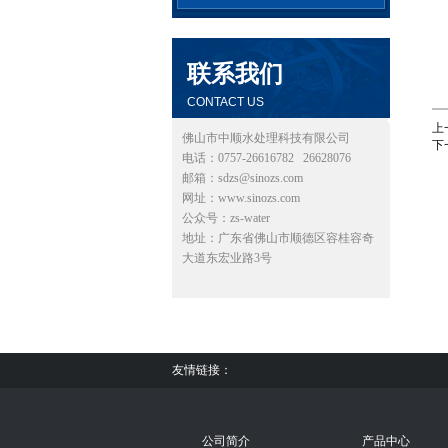
联系我们
CONTACT US
上
佛山市中顺水处理科技有限公司
下
电话：0757-26616782 26628076
邮箱：sdzs@sinozs.com
网址：www.sinozs.com
公众号：zs-water
地址：广东省佛山市顺德区容桂容奇
大道东宏业路3号
友情链接：
公司简介
产品中心